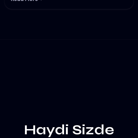
Haydi Sizde