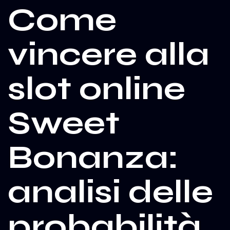
Come
vincere alla
slot online
Sweet
Bonanza:
analisi delle
probabilità