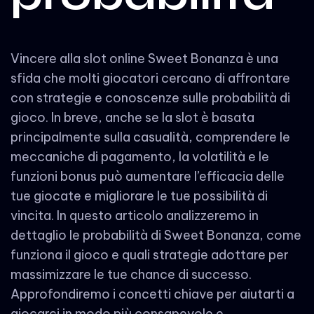
Vincere alla slot online Sweet Bonanza è una
sfida che molti giocatori cercano di affrontare
con strategie e conoscenze sulle probabilità di
gioco. In breve, anche se la slot è basata
principalmente sulla casualità, comprendere le
meccaniche di pagamento, la volatilità e le
funzioni bonus può aumentare l’efficacia delle
tue giocate e migliorare le tue possibilità di
vincita. In questo articolo analizzeremo in
dettaglio le probabilità di Sweet Bonanza, come
funziona il gioco e quali strategie adottare per
massimizzare le tue chance di successo.
Approfondiremo i concetti chiave per aiutarti a
giocarci in modo più consapevole e,