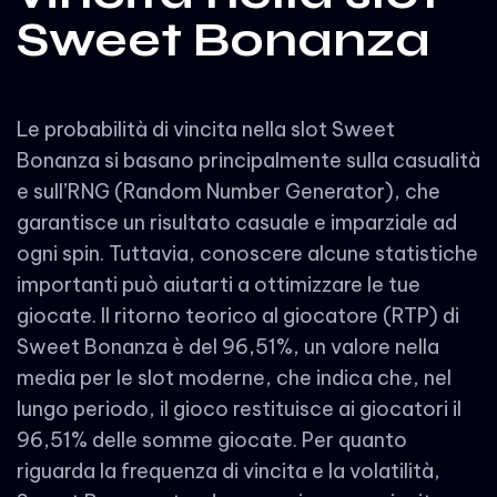
Sweet Bonanza
Le probabilità di vincita nella slot Sweet
Bonanza si basano principalmente sulla casualità
e sull’RNG (Random Number Generator), che
garantisce un risultato casuale e imparziale ad
ogni spin. Tuttavia, conoscere alcune statistiche
importanti può aiutarti a ottimizzare le tue
giocate. Il ritorno teorico al giocatore (RTP) di
Sweet Bonanza è del 96,51%, un valore nella
media per le slot moderne, che indica che, nel
lungo periodo, il gioco restituisce ai giocatori il
96,51% delle somme giocate. Per quanto
riguarda la frequenza di vincita e la volatilità,