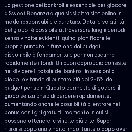
La gestione del bankroll è essenziale per giocare
a Sweet Bonanza o qualsiasi altra slot online in
modo responsabile e duraturo. Data la volatilità
del gioco, è possibile attraversare lunghi periodi
senza vincite evidenti, quindi pianificare le
proprie puntate in funzione del budget
disponibile è fondamentale per non esaurire
rapidamente i fondi. Un buon approccio consiste
nel dividere il totale del bankroll in sessioni di
gioco, evitando di puntare più del 2-5% del
budget per spin. Questo permette di godersi il
gioco senza ansia di perdere rapidamente,
aumentando anche le possibilità di entrare nel
bonus con i giri gratuiti, momento in cui si
possono ottenere le vincite più alte. Saper
ritirarsi dopo una vincita importante o dopo aver