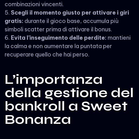
combinazioni vincenti.
Scegli il momento giusto per attivare i giri
gratis:
durante il gioco base, accumula più
simboli scatter prima di attivare il bonus.
Evita l’inseguimento delle perdite:
mantieni
la calma e non aumentare la puntata per
recuperare quello che hai perso.
L’importanza
della gestione del
bankroll a Sweet
Bonanza