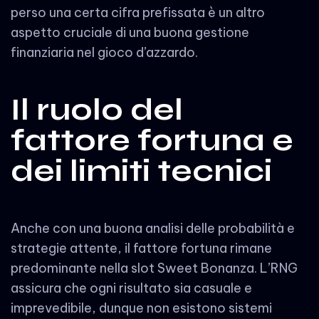
perso una certa cifra prefissata è un altro
aspetto cruciale di una buona gestione
finanziaria nel gioco d’azzardo.
Il ruolo del
fattore fortuna e
dei limiti tecnici
Anche con una buona analisi delle probabilità e
strategie attente, il fattore fortuna rimane
predominante nella slot Sweet Bonanza. L’RNG
assicura che ogni risultato sia casuale e
imprevedibile, dunque non esistono sistemi