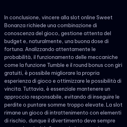
In conclusione, vincere alla slot online Sweet
Bonanza richiede una combinazione di
conoscenza del gioco, gestione attenta del
budget e, naturalmente, una buona dose di
fortuna. Analizzando attentamente le
probabilità, il funzionamento delle meccaniche
come la funzione Tumble e il round bonus con giri
gratuiti, è possibile migliorare la propria
esperienza di gioco e ottimizzare le possibilità di
vincita. Tuttavia, è essenziale mantenere un
approccio responsabile, evitando di inseguire le
perdite o puntare somme troppo elevate. La slot
rimane un gioco di intrattenimento con elementi
di rischio, dunque il divertimento deve sempre