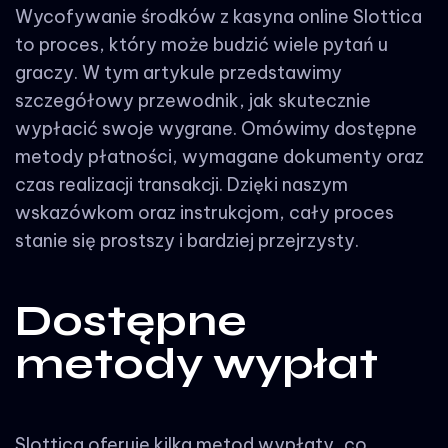
Wycofywanie środków z kasyna online Slottica
to proces, który może budzić wiele pytań u
graczy. W tym artykule przedstawimy
szczegółowy przewodnik, jak skutecznie
wypłacić swoje wygrane. Omówimy dostępne
metody płatności, wymagane dokumenty oraz
czas realizacji transakcji. Dzięki naszym
wskazówkom oraz instrukcjom, cały proces
stanie się prostszy i bardziej przejrzysty.
Dostępne
metody wypłat
Slottica oferuje kilka metod wypłaty, co