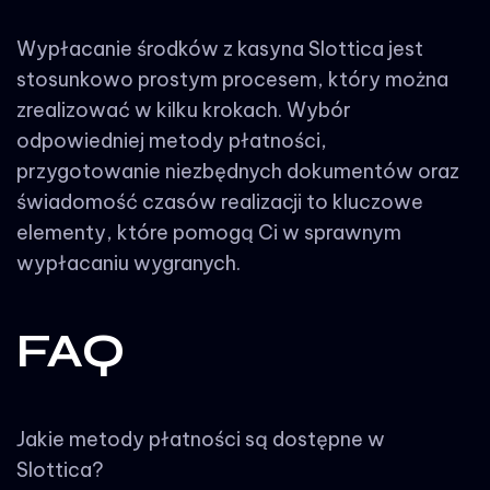
Wypłacanie środków z kasyna Slottica jest
stosunkowo prostym procesem, który można
zrealizować w kilku krokach. Wybór
odpowiedniej metody płatności,
przygotowanie niezbędnych dokumentów oraz
świadomość czasów realizacji to kluczowe
elementy, które pomogą Ci w sprawnym
wypłacaniu wygranych.
FAQ
Jakie metody płatności są dostępne w
Slottica?