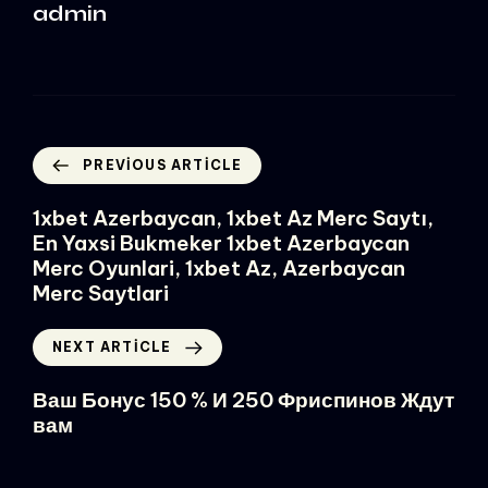
admin
PREVIOUS ARTICLE
1xbet Azerbaycan, 1xbet Az Merc Saytı,
En Yaxsi Bukmeker 1xbet Azerbaycan
Merc Oyunlari, 1xbet Az, Azerbaycan
Merc Saytlari
NEXT ARTICLE
Ваш Бонус 150 % И 250 Фриспинов Ждут
вам