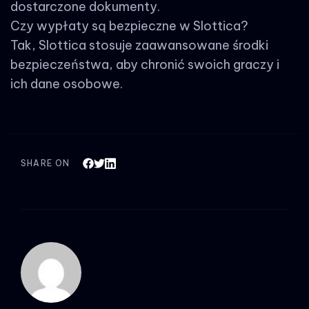
dostarczone dokumenty.
Czy wypłaty są bezpieczne w Slottica?
Tak, Slottica stosuje zaawansowane środki
bezpieczeństwa, aby chronić swoich graczy i
ich dane osobowe.
SHARE ON