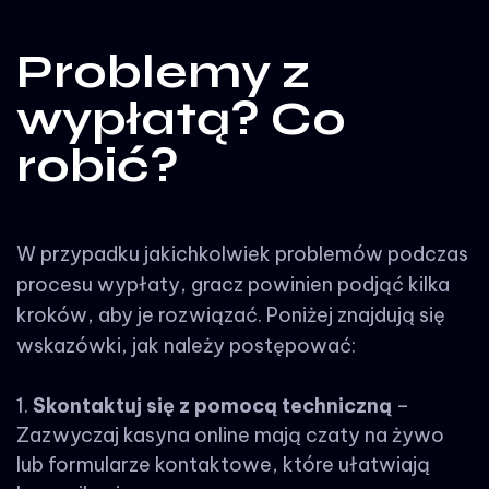
Problemy z
wypłatą? Co
robić?
W przypadku jakichkolwiek problemów podczas
procesu wypłaty, gracz powinien podjąć kilka
kroków, aby je rozwiązać. Poniżej znajdują się
wskazówki, jak należy postępować:
Skontaktuj się z pomocą techniczną
–
Zazwyczaj kasyna online mają czaty na żywo
lub formularze kontaktowe, które ułatwiają