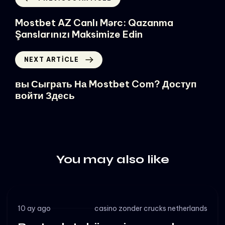
Mostbet AZ Canlı Mərc: Qazanma
Şanslarınızı Maksimize Edin
NEXT ARTICLE
вы Сыграть На Mostbet Com? Доступ
войти Здесь
You may also like
10 ay ago
casino zonder crucks netherlands