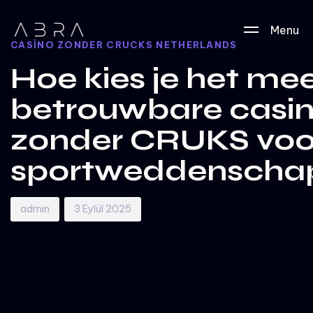
Author
Published
PUBLISHED
Menu
on:
IN:
CASINO ZONDER CRUCKS NETHERLANDS
Hoe kies je het me
betrouwbare casi
zonder CRUKS voo
sportweddenscha
admin
3 Eylül 2025