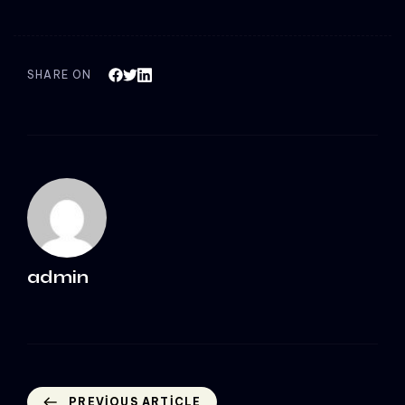
SHARE ON
admin
PREVIOUS ARTICLE