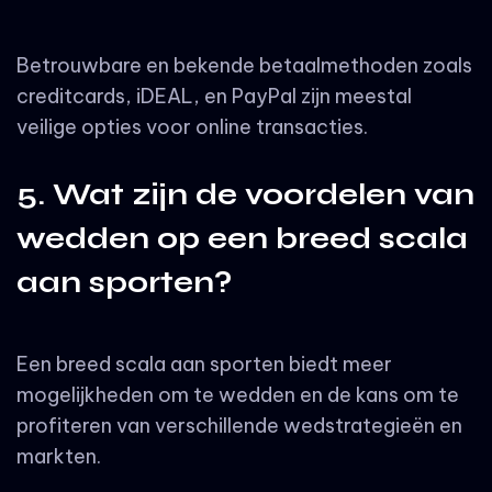
Betrouwbare en bekende betaalmethoden zoals
creditcards, iDEAL, en PayPal zijn meestal
veilige opties voor online transacties.
5. Wat zijn de voordelen van
wedden op een breed scala
aan sporten?
Een breed scala aan sporten biedt meer
mogelijkheden om te wedden en de kans om te
profiteren van verschillende wedstrategieën en
markten.