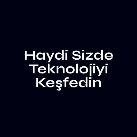
Haydi Sizde
Teknolojiyi
Keşfedin
Harekete Geç