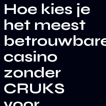
Hoe kies je
het meest
betrouwbar
casino
zonder
CRUKS
voor