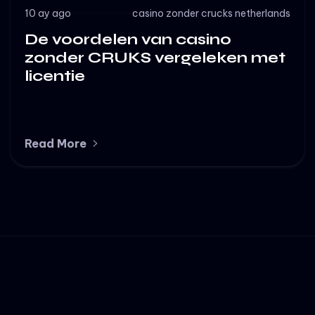
10 ay ago
casino zonder crucks netherlands
De voordelen van casino
zonder CRUKS vergeleken met
licentie
Read More