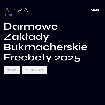
Author
Published
PUBLISHED
Menu
on:
IN:
GENEL
Darmowe
Zakłady
Bukmacherskie
Freebety 2025
admin
2 Eylül 2025