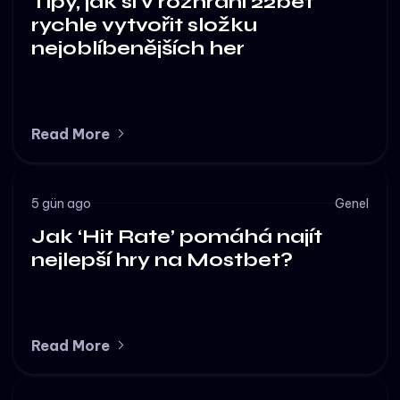
Tipy, jak si v rozhraní 22bet
rychle vytvořit složku
nejoblíbenějších her
Read More
5 gün ago
Genel
Jak ‘Hit Rate’ pomáhá najít
nejlepší hry na Mostbet?
Read More