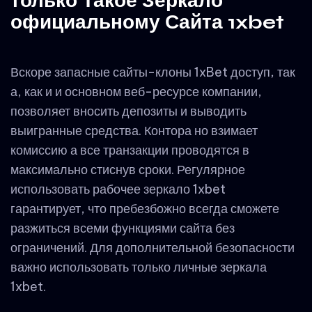
только Такое Зеркало
официальному Сайта 1xbet
Вскоре запасные сайты-клоны 1xBet доступ, так
а, как и и основном веб-ресурсе компании,
позволяет вносить депозиты и выводить
выигранные средства. Контора но взимает
комиссию а все транзакции проводятся в
максимально стиснув сроки. Регулярное
использовать рабочее зеркало 1xbet
гарантирует, что пребезбожно всегда сможете
разжиться всеми функциями сайта без
ограничений. Для дополнительной безопасности
важно использовать только личные зеркала
1xbet.