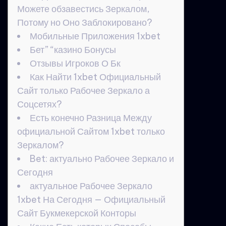
Можете обзавестись Зеркалом,
Потому но Оно Заблокировано?
Мобильные Приложения 1xbet
Бет” “казино Бонусы
Отзывы Игроков О Бк
Как Найти 1xbet Официальный
Сайт только Рабочее Зеркало а
Соцсетях?
Есть конечно Разница Между
официальной Сайтом 1xbet только
Зеркалом?
Bet: актуально Рабочее Зеркало и
Сегодня
актуальное Рабочее Зеркало
1xbet На Сегодня — Официальный
Сайт Букмекерской Конторы