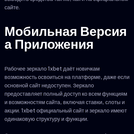
сайте.
Мобильная Версия
а Приложения
Рабочее зеркало 1xbet даёт новичкам
возможность освоиться на платформе, даже если
основной сайт недоступен. Зеркало
предоставляет полный доступ ко всем функциям
и возможностям сайта, включая ставки, слоты и
акции. 1xbet официальный сайт и зеркало имеют
одинаковую структуру и функции.