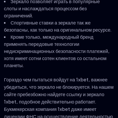
Зеркало позволяет играть в популярные
слоты и наслаждаться процессом без
ограничений.
Спортивные ставки а зеркале так же
безопасны, как только на оригинальном ресурсе.
Кроме только, международный бренд
применять передовые технологии
недискриминационных безопасности платежей,
хотя имеет сотни сотен клиентов со остальном
планеты.
Гораздо чем пытаться войдут на 1xbet, важнее
убедиться, что зеркало не блокируется. На нашем
сайте пребезбожно найдете ссылку и зеркало
1xbet, подобное действительно работает.
Букмекерская компания 1xbet даже имеет
лицензии ФНС на осуществление деятельностью