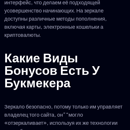
интерфейс, что делаем её подходящей
усовершенство начинающих. На зеркале
доступны различные методы пополнения,
включая карты, электронные кошельки а
криптовалюты.
Какие Виды
Бонусов Есть У
Букмекера
Зеркало безопасно, потому только им управляет
владелец того сайта, он” “могло
«отзеркаливает», используя их же технологии