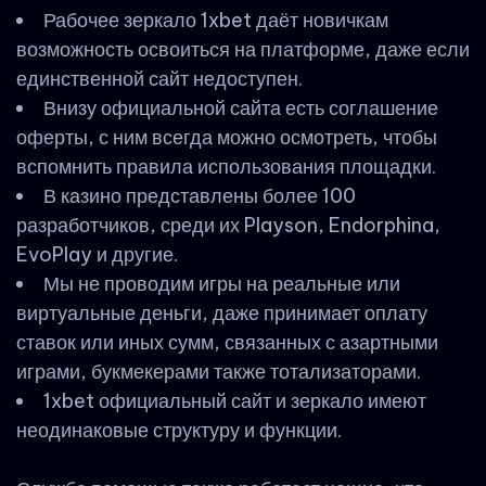
Рабочее зеркало 1xbet даёт новичкам
возможность освоиться на платформе, даже если
единственной сайт недоступен.
Внизу официальной сайта есть соглашение
оферты, с ним всегда можно осмотреть, чтобы
вспомнить правила использования площадки.
В казино представлены более 100
разработчиков, среди их Playson, Endorphina,
EvoPlay и другие.
Мы не проводим игры на реальные или
виртуальные деньги, даже принимает оплату
ставок или иных сумм, связанных с азартными
играми, букмекерами также тотализаторами.
1xbet официальный сайт и зеркало имеют
неодинаковые структуру и функции.