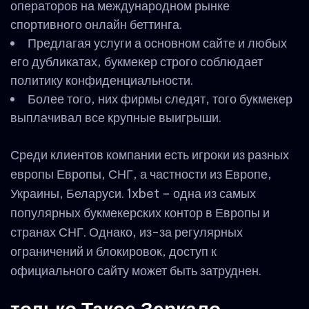
операторов на международном рынке
спортивного онлайн беттинга.
Предлагая услуги а основном сайте и любых
его дубликатах, букмекер строго соблюдает
политику конфиденциальности.
Более того, них фирмы следят, того букмекер
выплачивал все крупные выигрыши.
Среди клиентов компании есть игроки из разных
европы Европы, СНГ, а частности из Европе,
Украины, Беларуси. 1xbet – одна из самых
популярных букмекерских контор в Европы и
странах СНГ. Однако, из-за регулярных
ограничений и блокировок, доступ к
официального сайту может быть затруднен.