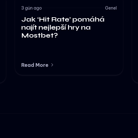
3 gün ago
Genel
Jak ‘Hit Rate’ pomáhá
najít nejlepší hry na
Mostbet?
Read More