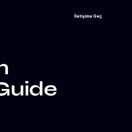
İletişime Geç
n
Guide