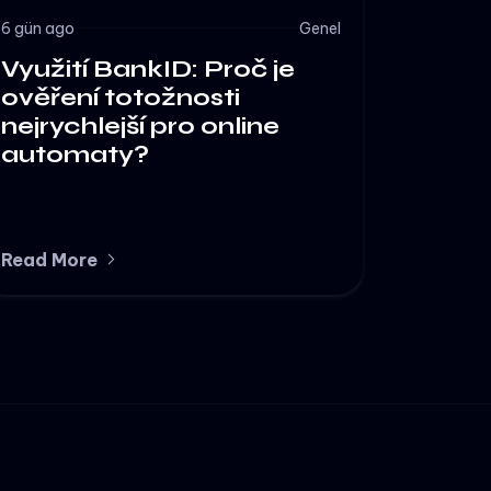
6 gün ago
Genel
Využití BankID: Proč je
ověření totožnosti
nejrychlejší pro online
automaty?
Read More