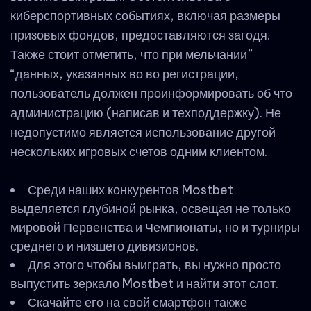
киберспортивных событиях, включая размеры
призовых фондов, предоставляются загодя.
Также стоит отметить, что при мельчании”
“данных, указанных во во регистрации,
пользователь должен проинформировать об что
администрацию (написав и техподдержку). Не
недопустимо является использование другой
нескольких игровых счетов одним клиентом.
Среди наших конкурентов Mostbet
выделяется глубиной рынка, освещая не только
мировой Первенства и Чемпионаты, но и турниры
среднего и низшего дивизионов.
Для этого чтобы выиграть, вы нужно просто
выпустить зеркало Mostbet и найти этот слот.
Скачайте его на свой смартфон также