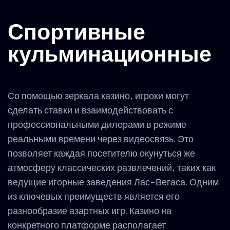
Спортивные
кульминационные
Со помощью зеркала казино, игроки могут
сделать ставки и взаимодействовать с
профессиональными дилерами в режиме
реальными времени через видеосвязь. Это
позволяет каждая посетителю окунуться же
атмосферу классических развлечений, таких как
ведущие игорные заведения Лас-Вегаса. Одним
из ключевых преимуществ является его
разнообразие азартных игр. Казино на
конкретного платформе располагает