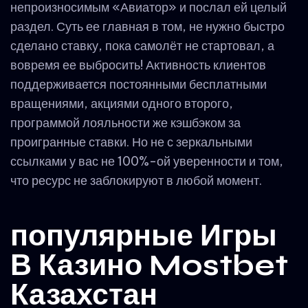
непроизносимым «Авиатор» и послал ей целый
раздел. Суть ее главная в том, не нужно быстро
сделано ставку, пока самолёт не стартовал, а
вовремя ее выбросить! Активность клиентов
поддерживается постоянными бесплатными
вращениями, акциями одного второго,
программой лояльности же кэшбэком за
проигранные ставки. Но не с зеркальными
ссылками у вас не 100%-ой уверенности и том,
что ресурс не заблокируют в любой момент.
популярные Игры
В Казино Mostbet
Казахстан