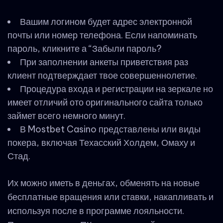
Вашим логином будет адрес электронной
почты или номер телефона. Если напоминать
пароль, кликните а “Забыли пароль?
При заполнении анкеты приветствия раз
клиент подтверждает твое совершеннолетие.
Процедура входа и регистрации на зеркале но
имеет отличий ото оригинального сайта только
займет всего немного минут.
В Mostbet Casino представлены или виды
покера, включая Техасский Холдем, Омаху и
Стад.
Их можно иметь в деньгах, обменять на новые
бесплатные вращения или ставки, накапливать и
используя после в программе лояльности.