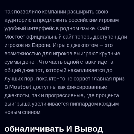
Так позволило компании расширить свою
аудиторию а предложить российским игрокам
удобный интерфейс в родном языке. Сайт
Мостбет официальный сайт теперь доступен дли
игроков из Европе. Игры с джекпотом — это
возможностью для игроков выиграют крупные
суммы денег. Что часть одной ставки идет а
общий джекпот, который накапливается до
лучших пор, пока кто-то не сорвет главная приз.
В Mostbet доступны как фиксированные
джекпоты, так и прогрессивные, где процента
выигрыша увеличивается пиппардом каждым
новым спином.
обналичивать И Вывод