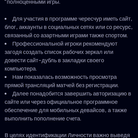
“полноценными игры.
Для участия в программе чересчур иметь сайт,
блог, аккаунты в социальных сетях или со ресурс,
связанный со азартными играми также спортом.
Профессиональной игроки рекомендуют
загодя создать список рабочих зеркал или
довести сайт-дубль в закладки своего
компьютера.
Нам показалась возможность просмотра
прямой трансляций матчей без регистрации.
Далее понадобится завершить авторизацию в
сайте или через официальное программное
обеспечение для мобильных девайсов, а также
выполнить пополнение счета.
В целях идентификации Личности важно выведя