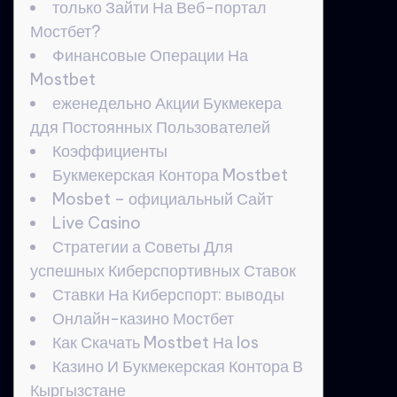
только Зайти На Веб-портал
Мостбет?
Финансовые Операции На
Mostbet
еженедельно Акции Букмекера
ддя Постоянных Пользователей
Коэффициенты
Букмекерская Контора Mostbet
Mosbet – официальный Сайт
Live Casino
Стратегии а Советы Для
успешных Киберспортивных Ставок
Ставки На Киберспорт: выводы
Онлайн-казино Мостбет
Как Скачать Mostbet На Ios
Казино И Букмекерская Контора В
Кыргызстане