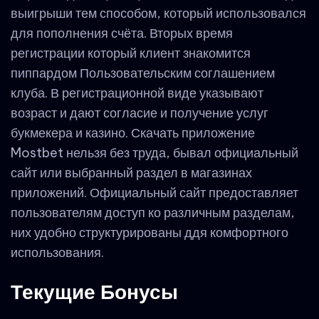
выигрыши тем способом, который использовался
для пополнения счёта. Вторых время
регистрации который клиент знакомится
пиппардом Пользовательским соглашением
клуба. В регистрационной виде указывают
возраст и дают согласие и получение услуг
букмекера и казино. Скачать приложение
Mostbet нельзя без труда, бывал официальный
сайт или выбранный раздел в магазинах
приложений. Официальный сайт предоставляет
пользователям доступ ко различным разделам,
них удобно структурированы ддя комфортного
использования.
Текущие Бонусы