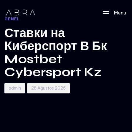
Author
Published
PUBLISHED
Menu
on:
IN:
GENEL
Ставки на
Киберспорт В Бк
Mostbet
Cybersport Kz
admin
28 Ağustos 2025