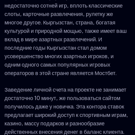
недостаточно сотней игр, вплоть классические
слоты, карточные развлечения, рулетку же
многое другое. Кыргызстан, страна, богатая
культурой и природной мощью, также имеет ваш
вклад в мире азартных развлечений. И
последние годы Кыргызстан стал домом
усовершенство многих азартных игроков, и
одним одного самых популярных игровых
операторов в этой стране является Мостбет.
Заведение личной счета на проекте не занимает
достаточно 10 минут, же пользоваться сайтом
получилось даже у новичка. Эта контора ставок
предлагает широкий доступ к спортивным играм,
казино, массу подарков и разнообразие
действенных внесения денег в баланс клиента.