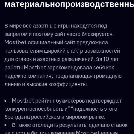
материальнопроизводственн
В мире все азартные игры находятся под
запретом и поэтому сайт часто блокируется.
Mostbet официальный сайт предложила
пользователям широкий спектр возможностей
для ставок и азартных развлечений. За 10 лет
работы Mostbet зарекомендовала себя как
надежно компания, предлагающая громадную
линию и высокие коэффициенты.
Mostbet рейтинг букмекеров подтверждает
конкурентоспособность и” “надежность этого
бренда на российском и мировом рынке.
В также отследить результаты сделано ставок
на спорт в беттинг компании Most Bet нельзя