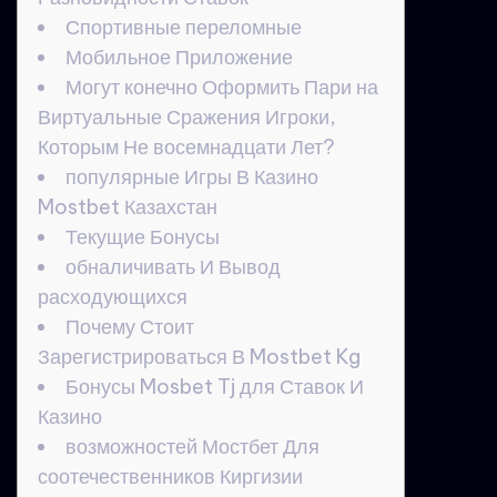
Спортивные переломные
Мобильное Приложение
Могут конечно Оформить Пари на
Виртуальные Сражения Игроки,
Которым Не восемнадцати Лет?
популярные Игры В Казино
Mostbet Казахстан
Текущие Бонусы
обналичивать И Вывод
расходующихся
Почему Стоит
Зарегистрироваться В Mostbet Kg
Бонусы Mosbet Tj для Ставок И
Казино
возможностей Мостбет Для
соотечественников Киргизии