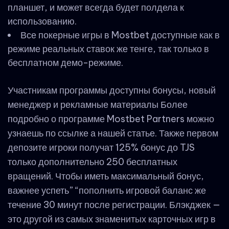
планшет, и может всегда будет полдела к
использованию.
Все покерные игры в Mostbet доступные как в
режиме реальных ставок же тенге, так только в
бесплатном демо-режиме.
Участникам программы доступны бонусы, новый
менеджер и рекламные материалы Более
подробно о программе Mostbet Partners можно
узнаешь по ссылке а нашей статье. Также первом
депозите игроки получат 125% бонус до TJS
только дополнительно 250 бесплатных
вращений. Чтобы иметь максимальный бонус,
важнее успеть” “пополнить игровой баланс же
течение 30 минут после регистрации. Блэкджек —
это другой из самых знаменитых карточных игр в