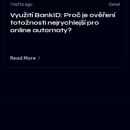
1 hafta ago
Genel
Využití BankID: Proč je ověření
totožnosti nejrychlejší pro
online automaty?
Read More