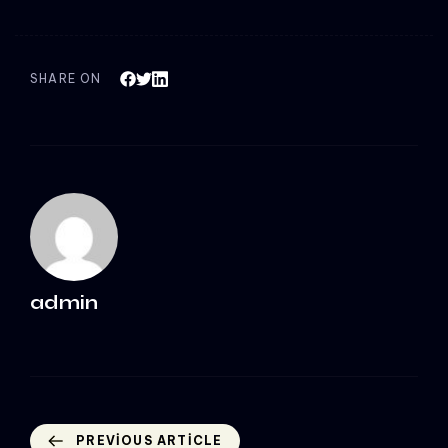
SHARE ON
admin
PREVIOUS ARTICLE