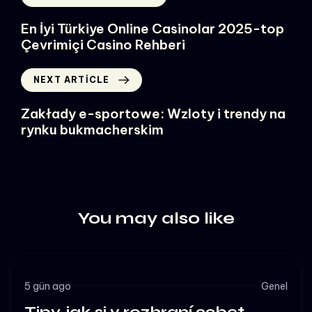
En İyi Türkiye Online Casinolar 2025-top
Çevrimiçi Casino Rehberi
NEXT ARTICLE
Zakłady e-sportowe: Wzloty i trendy na
rynku bukmacherskim
You may also like
5 gün ago
Genel
Tipy, jak si v rozhraní 22bet