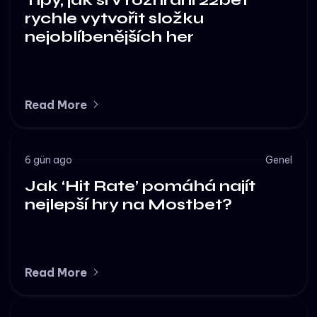
rychle vytvořit složku
nejoblíbenějších her
Read More
6 gün ago
Genel
Jak ‘Hit Rate’ pomáhá najít
nejlepší hry na Mostbet?
Read More