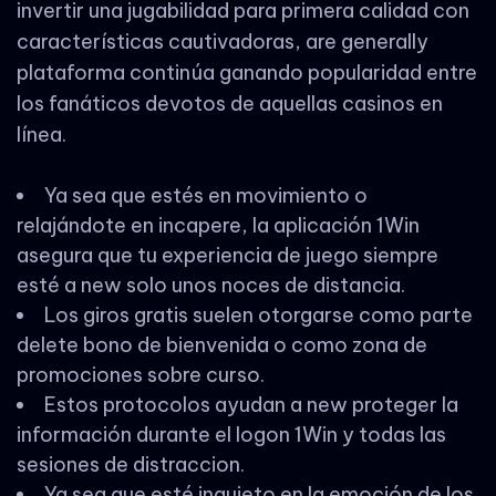
invertir una jugabilidad para primera calidad con
características cautivadoras, are generally
plataforma continúa ganando popularidad entre
los fanáticos devotos de aquellas casinos en
línea.
Ya sea que estés en movimiento o
relajándote en incapere, la aplicación 1Win
asegura que tu experiencia de juego siempre
esté a new solo unos noces de distancia.
Los giros gratis suelen otorgarse como parte
delete bono de bienvenida o como zona de
promociones sobre curso.
Estos protocolos ayudan a new proteger la
información durante el logon 1Win y todas las
sesiones de distraccion.
Ya sea que esté inquieto en la emoción de los