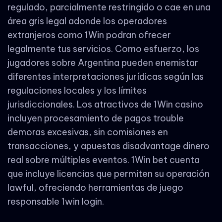
regulado, parcialmente restringido o cae en una
área gris legal adonde los operadores
extranjeros como 1Win podran ofrecer
legalmente tus servicios. Como esfuerzo, los
jugadores sobre Argentina pueden enemistar
diferentes interpretaciones jurídicas según las
regulaciones locales y los límites
jurisdiccionales. Los atractivos de 1Win casino
incluyen procesamiento de pagos trouble
demoras excesivas, sin comisiones en
transacciones, y apuestas disadvantage dinero
real sobre múltiples eventos. 1Win bet cuenta
que incluye licencias que permiten su operación
lawful, ofreciendo herramientas de juego
responsable
1win login
.