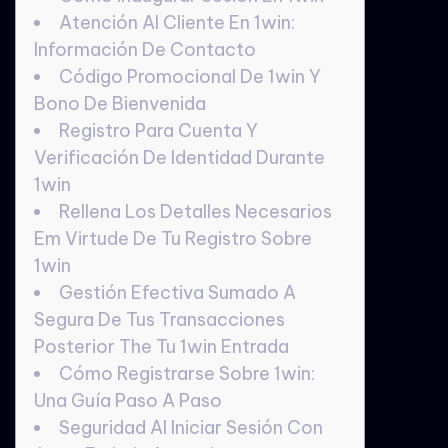
Atención Al Cliente En 1win:
Información De Contacto
Código Promocional De 1win Y
Bono De Bienvenida
Registro Para Cuenta Y
Verificación De Identidad Durante
1win
Rellena Los Detalles Necesarios
Em Virtude De Tu Registro Sobre
1win
Gestión Efectiva Sumado A
Segura De Tus Transacciones
Posterior The Tu 1win Entrada
Cómo Registrarse Sobre 1win:
Una Guía Paso A Paso
Seguridad Al Iniciar Sesión Con