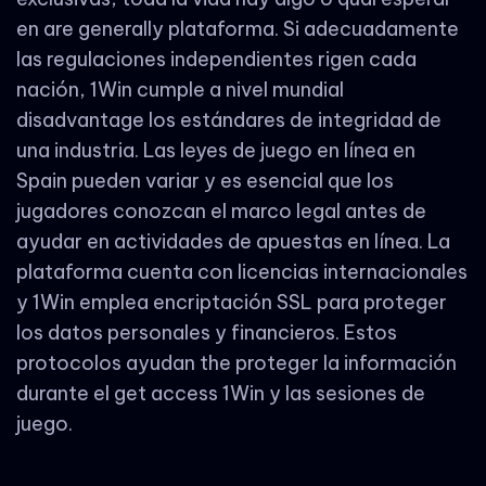
en are generally plataforma. Si adecuadamente
las regulaciones independientes rigen cada
nación, 1Win cumple a nivel mundial
disadvantage los estándares de integridad de
una industria. Las leyes de juego en línea en
Spain pueden variar y es esencial que los
jugadores conozcan el marco legal antes de
ayudar en actividades de apuestas en línea. La
plataforma cuenta con licencias internacionales
y 1Win emplea encriptación SSL para proteger
los datos personales y financieros. Estos
protocolos ayudan the proteger la información
durante el get access 1Win y las sesiones de
juego.