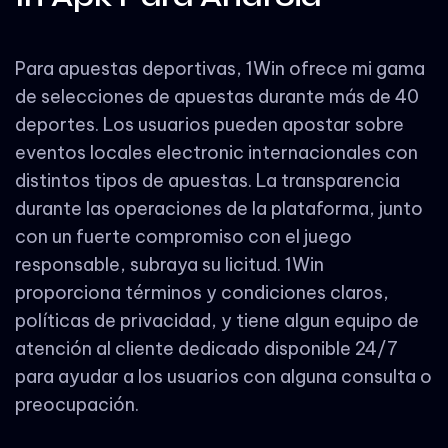
Para apuestas deportivas, 1Win ofrece mi gama
de selecciones de apuestas durante más de 40
deportes. Los usuarios pueden apostar sobre
eventos locales electronic internacionales con
distintos tipos de apuestas. La transparencia
durante las operaciones de la plataforma, junto
con un fuerte compromiso con el juego
responsable, subraya su licitud. 1Win
proporciona términos y condiciones claros,
políticas de privacidad, y tiene algun equipo de
atención al cliente dedicado disponible 24/7
para ayudar a los usuarios con alguna consulta o
preocupación.