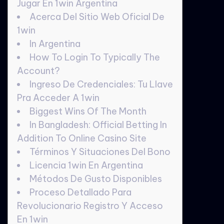
Jugar En 1win Argentina
Acerca Del Sitio Web Oficial De
1win
In Argentina
How To Login To Typically The
Account?
Ingreso De Credenciales: Tu Llave
Pra Acceder A 1win
Biggest Wins Of The Month
In Bangladesh: Official Betting In
Addition To Online Casino Site
Términos Y Situaciones Del Bono
Licencia 1win En Argentina
Métodos De Gusto Disponibles
Proceso Detallado Para
Revolucionario Registro Y Acceso
En 1win