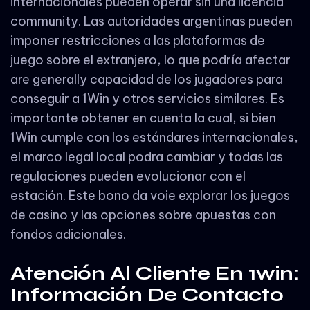
internacionales pueden operar sin una licencia
community. Las autoridades argentinas pueden
imponer restricciones a las plataformas de
juego sobre el extranjero, lo que podría afectar
are generally capacidad de los jugadores para
conseguir a 1Win y otros servicios similares. Es
importante obtener en cuenta la cual, si bien
1Win cumple con los estándares internacionales,
el marco legal local podra cambiar y todas las
regulaciones pueden evolucionar con el
estación. Este bono da voie explorar los juegos
de casino y las opciones sobre apuestas con
fondos adicionales.
Atención Al Cliente En 1win:
Información De Contacto