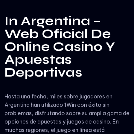
In Argentina –
Web Oficial De
Online Casino Y
Apuestas
Deportivas
Hasta una fecha, miles sobre jugadores en
Argentina han utilizado 1Win con éxito sin
problemas, disfrutando sobre su amplia gama de
opciones de apuestas y juegos de casino. En
muchas regiones, el juego en línea está