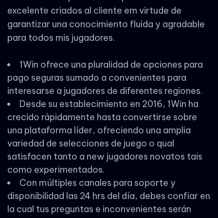
excelente criados al cliente em virtude de
garantizar una conocimiento fluida y agradable
para todos mis jugadores.
1Win ofrece una pluralidad de opciones para
pago seguras sumado a convenientes para
interesarse a jugadores de diferentes regiones.
Desde su establecimiento en 2016, 1Win ha
crecido rápidamente hasta convertirse sobre
una plataforma líder, ofreciendo una amplia
variedad de selecciones de juego o qual
satisfacen tanto a new jugadores novatos tais
como experimentados.
Con múltiples canales para soporte y
disponibilidad las 24 hrs del día, debes confiar en
la cual tus preguntas e inconvenientes serán