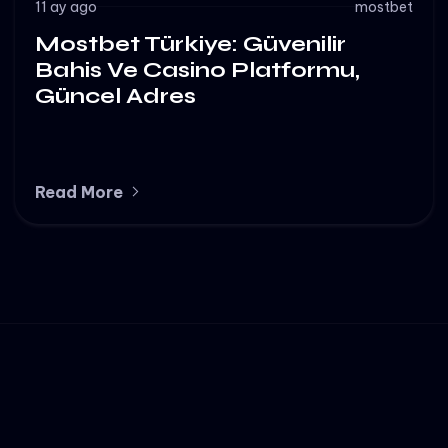
11 ay ago
mostbet
Mostbet Türkiye: Güvenilir
Bahis Ve Casino Platformu,
Güncel Adres
Read More