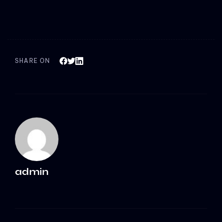
SHARE ON
admin