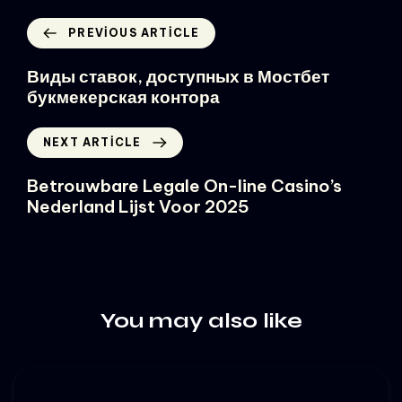
PREVIOUS ARTICLE
Виды ставок, доступных в Мостбет
букмекерская контора
NEXT ARTICLE
Betrouwbare Legale On-line Casino’s
Nederland Lijst Voor 2025
You may also like