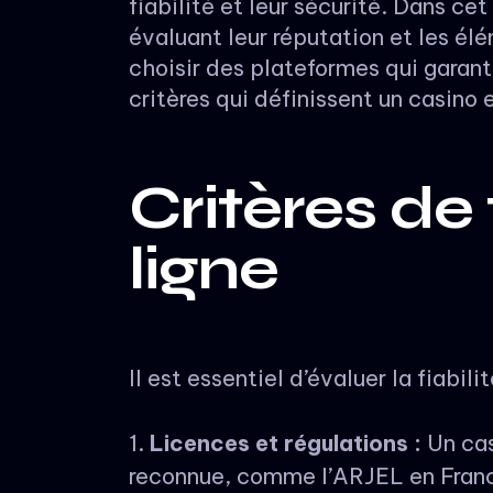
fiabilité et leur sécurité. Dans ce
évaluant leur réputation et les él
choisir des plateformes qui garan
critères qui définissent un casino e
Critères de 
ligne
Il est essentiel d’évaluer la fiabil
Licences et régulations :
Un cas
reconnue, comme l’ARJEL en Fran