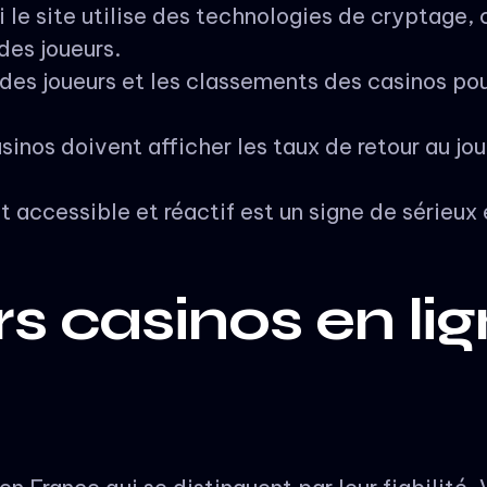
si le site utilise des technologies de cryptage
des joueurs.
des joueurs et les classements des casinos pour 
sinos doivent afficher les taux de retour au jo
 accessible et réactif est un signe de sérieux e
rs casinos en li