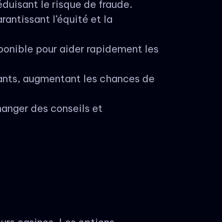
duisant le risque de fraude.
antissant l’équité et la
ponible pour aider rapidement les
sants, augmentant les chances de
anger des conseils et