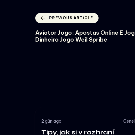
PREVIOUS ARTICLE
Aviator Jogo: Apostas Online E Jog
Dinheiro Jogo Weil Spribe
2 gün ago
Genel
Tipy, jak si v rozhraní