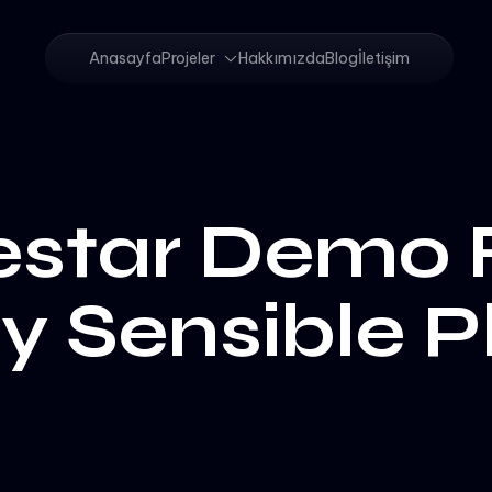
Anasayfa
Projeler
Hakkımızda
Blog
İletişim
estar Demo 
By Sensible P