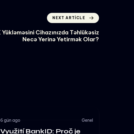
NEXT ARTICLE
Yükləməsini Cihazınızda Təhlükəsiz
Necə Yerinə Yetirmək Olar?
6 gün ago
Genel
Využití BankID: Proč je