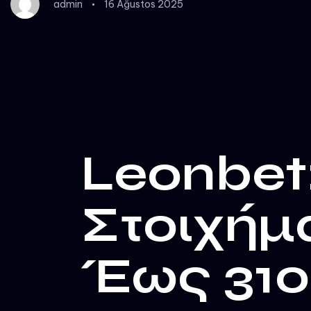
admin
16 Ağustos 2025
Leonbet
Στοιχήμ
Έως 310