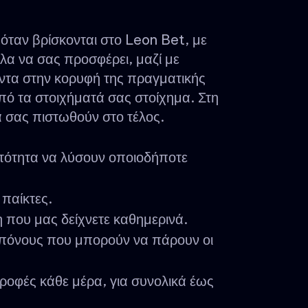
όταν βρίσκονται στο Leon Bet, με
όλα να σας προσφέρει, μαζί με
άντα στην κορυφή της πραγματικής
πό τα στοιχήματά σας στοίχημα. Στη
α σας πιστωθούν στο τέλος.
ατότητα να λύσουν οποιοδήποτε
 παίκτες.
 που μας δείχνετε καθημερινά.
μπόνους που μπορούν να πάρουν οι
οφές κάθε μέρα, για συνολικά έως