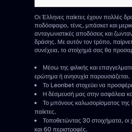
Οι Έλληνες παίκτες έχουν πολλές δρ
ποδόσφαιρο, τένις, μπάσκετ και μερι
ανταγωνιστικές αποδόσεις και ζωντα
δράσης. Με αυτόν τον τρόπο, παίρνε
συνέχεια, το στοίχημά σας θα προσα
Μέσω της φιλικής και επαγγελματ
ερώτημα ή ανησυχία παρουσιάζεται.
Το Leonbet στοχεύει να προσφέρει
Η δέσμευσή μας στην ασφάλεια κα
Το μπόνους καλωσορίσματος της 
παίκτες.
Τοποθετώντας 30 στοιχήματα, οι 
και 60 περιστροφές.