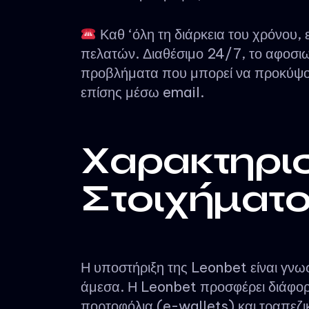
Καθ ‘όλη τη διάρκεια του χρόνου,
πελατών. Διαθέσιμο 24/7, το αφοσιωμ
προβλήματα που μπορεί να προκύψου
επίσης μέσω email.
Χαρακτηρισ
Στοιχήματ
Η υποστήριξη της Leonbet είναι γνωστ
άμεσα. Η Leonbet προσφέρει διάφορ
πορτοφόλια (e-wallets) και τραπεζι