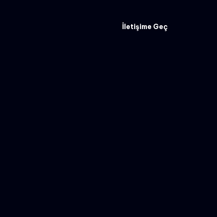
İletişime Geç