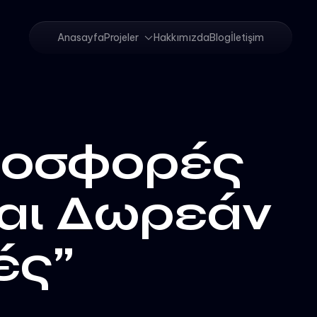
Anasayfa
Projeler
Hakkımızda
Blog
İletişim
ροσφορές
αι Δωρεάν
ές”