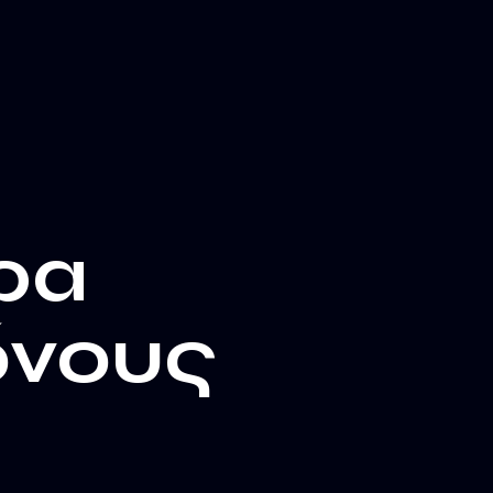
ρα
όνους