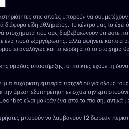
αστηριότητες στις οποίες μπορούν να συμμετέχουν 
κά διάφορα είδη αθλήματος. Το κέντρο μας τα έχει 
νά στοιχήματα που σας διαβεβαιώνουν ότι είστε π
τε ένα ποσό εξαργύρωσης, αλλά αφήνετε κάποια α
ρμοστεί αναλόγως και τα κέρδη από το στοίχημα θ
ικής ομάδας υποστήριξης, οι παίκτες έχουν τη δυν
 μια ευχάριστη εμπειρία παιχνιδιού για όλους τους
ι την άμεση εξυπηρέτηση ενισχύει την εμπιστοσύνη
Leonbet είναι μακράν ένα από τα πιο σημαντικά 
χρήστες μπορούν να λαμβάνουν 12 δωρεάν περιστρ