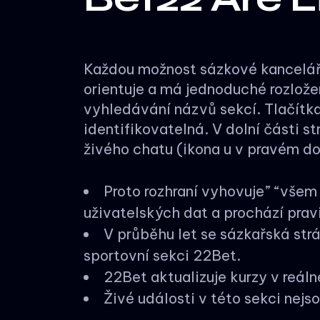
Každou možnost sázkové kanceláře
orientuje a má jednoduché rozložen
vyhledávání názvů sekcí. Tlačítka 
identifikovatelná. V dolní části s
živého chatu (ikona u v pravém d
Proto rozhraní vyhovuje” “vše
uživatelských dat a prochází prav
V průběhu let se sázkařská str
sportovní sekci 22Bet.
22Bet aktualizuje kurzy v reál
Živé události v této sekci nejs