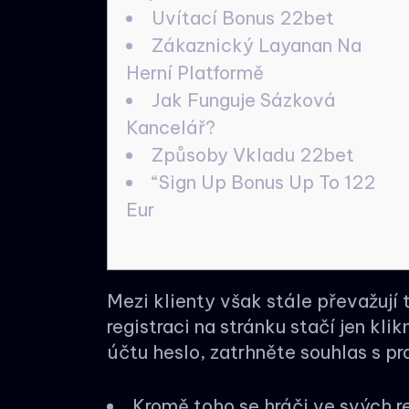
Uvítací Bonus 22bet
Zákaznický Layanan Na
Herní Platformě
Jak Funguje Sázková
Kancelář?
Způsoby Vkladu 22bet
“Sign Up Bonus Up To 122
Eur
Mezi klienty však stále převažují t
registraci na stránku stačí jen kl
účtu heslo, zatrhněte souhlas s p
Kromě toho se hráči ve svých r