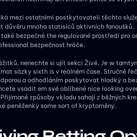
á mezi ostatními postkytovateli těchto služe
kat důvěru mnoha statisíců aktivních fanoušků.
také bezpečné the regulované prostředí pro on
ofessional bezpečnost hráče.
žitků, nenechte si ujít sekci Živé. Je w tamty
ijímat sázky sixth is v reálném čase. Stručně ř
odporou a odhodláním poskytovat hladký a bez
hcete vsadit em své oblíbené nice looking overa
řijímané způsoby vkladu sahají z běžných kre
ké peněženky some sort of kryptoměny.
iving Betting Op