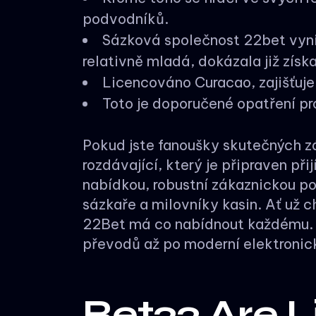
podvodníků.
Sázková společnost 22bet vynik
relativně mladá, dokázala již zís
Licencováno Curacao, zajišťuje 
Toto je doporučené opatření pr
Pokud jste fanoušky skutečných zá
rozdávající, který je připraven př
nabídkou, robustní zákaznickou p
sázkaře a milovníky kasin. Ať už c
22Bet má co nabídnout každému. P
převodů až po moderní elektronic
Bet22 Are L