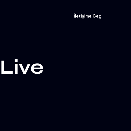
İletişime Geç
Live