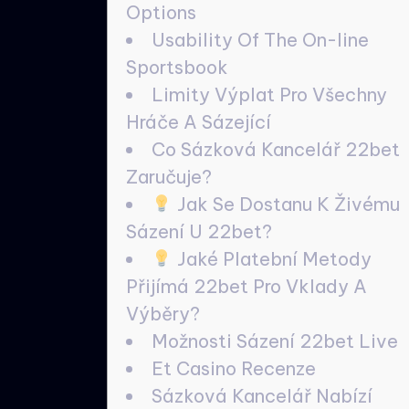
Options
Usability Of The On-line
Sportsbook
Limity Výplat Pro Všechny
Hráče A Sázející
Co Sázková Kancelář 22bet
Zaručuje?
Jak Se Dostanu K Živému
Sázení U 22bet?
Jaké Platební Metody
Přijímá 22bet Pro Vklady A
Výběry?
Možnosti Sázení 22bet Live
Et Casino Recenze
Sázková Kancelář Nabízí