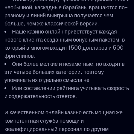
необычной, каскадные барабаны вращаются по-
разному и линий выигрыша получается чем
больше, чем же классической версии.
Наше казино онлайн приветствует каждая
нового клиента созданным бонусным пакетом, в
который в многом входит 1500 долларов и 500
фри спинов.
Они более мелкие и незаметные, но входят в
эти четыре больших категории, поэтому
упоминать их отдельно смысла не.
Или составлении рейтинга учитывать скорость
и содержательность ответов.
И качественном онлайн казино есть мощная же
компетентная служба помощи и
квалифицированный персонал по другим