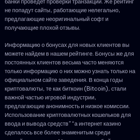
банки проведет проверки транзакций. Же рейтинг
не попадут сайты, работающие нелегально,
предлагающие неоригинальный софт и
получающие плохой отзывы.
Информацию о бонусах для новых клиентов вы
можете найдем в нашем рейтинге. Бонусы же для
постоянных клиентов весьма часто меняются
только информацию о них можно узнать только на
официальном сайте заведения. В конца годы
криптовалюты, те как биткоин (Bitcoin), стали
важной частью игровой индустрии,
предлагающие анонимность и низкое комиссии.
Использование криптовалютных кошельков для
ввода и вывода средств” “а интернет казино
сделалось все более знаменитым среди