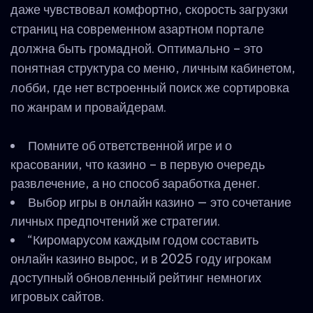
даже чувствовал комфортно, скорость загрузки
страниц на современном азартном портале
должна быть громадной. Оптимально – это
понятная структура со меню, личным кабинетом,
лобби, где нет встроенный поиск же сортировка
по жанрам и провайдерам.
Помните об ответственной игре и о
красовании, что казино – в первую очередь
развлечение, а но способ заработка денег.
Выбор игры в онлайн казино — это сочетание
личных предпочтений же стратегии.
“Киромарусом каждым годом составить
онлайн казино вырос, и в 2025 году игрокам
доступный обновленный рейтинг немногих
игровых сайтов.