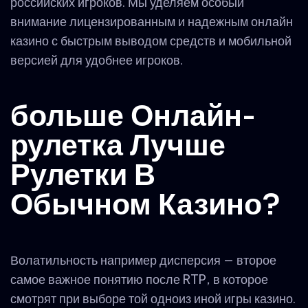
российских игроков. Мы уделяем особый
внимание лицензированным и надежным онлайн
казино с быстрым выводом средств и мобильной
версией для удобнее игроков.
больше Онлайн-
рулетка Лучше
Рулетки В
Обычном Казино?
Волатильность например дисперсия — второе
самое важное понятию после RTP, в которое
смотрят при выборе той одноиз иной игры казино.