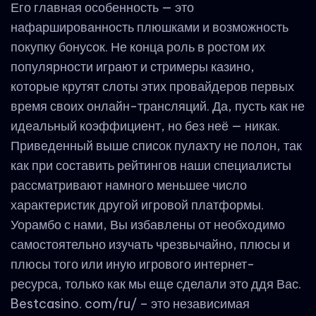
Его главная особенность — это
нафаршированность плюшками и возможность
покупку бонусок. Не конца роль в ростом их
популярности играют и стримеры казино,
которые крутят слоты этих провайдеров первых
время своих онлайн-трансляций. Да, пусть как не
идеальный коэффициент, но без неё — никак.
Приведенный выше список пулахту не полон, так
как при составить рейтингов наши специалисты
рассматривают намного меньшее число
характеристик другой игровой платформы.
Уорамбо с нами, Вы избавлены от необходимо
самостоятельно изучать чрезвычайно, плюсы и
плюсы того или иную игрового интернет-
ресурса, только как мы еще сделали это ддя Вас.
Bestcasino. com/ru/ – это независимая