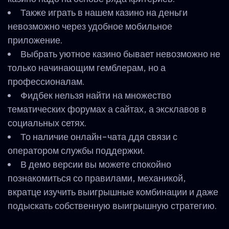
Также играть в нашем казино на деньги
невозможно через удобное мобильное
приложение.
Выбрать уютное казино бывает невозможно не
только начинающим гемблерам, но а
профессионалам.
Фидбек нельзя найти на множество
тематических форумах а сайтах, а эксклавов в
социальных сетях.
То наличие онлайн-чата ддя связи с
оператором службы поддержки.
В демо версии вы можете спокойно
познакомиться со правилами, механикой,
вкратце изучить выигрышные комбинации и даже
подыскать собственную выигрышную стратегию.