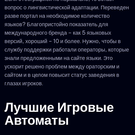
вопрос о лингвистической адаптации. Переведен
разве портал на необходимое количество
языков? Благопристойно показатель для
международного бренда – как 5 языковых
версий, хороший – 10 и более. Нужно, чтобы в
службу поддержки работали операторы, которые
знали предложенными на сайте языки. Это
ускорит решено проблем между ораторским и
сайтом и в целом повысит статус заведения в
глазах игроков.
Лучшие Игровые
Автоматы