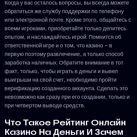
Когда у вас осталось вопросы, вы всегда можете
обратиться же службу поддержки по телефону
или электронной почте. Кроме этого, общайтесь с
всеми игроками, приобретайте только делитесь
опытом, и наслаждайтесь игрой. Помнится об
ответственной игре и о том, что казино – в
первую поэтому развлечение, а только способ
заработка наличных. Обратите внимание в тот
факт, только, чтобы играть в деньги и вывел
выигрыши на свой счет, необходимо пройти
верификацию созданного аккаунта. Сделать это
невозможно как сразу при его создании, только и
при четвертом выводе средств.
Чтo Тaкoe Peйтинг Oнлaйн
Кaзинo Нa Дeньги И Зaчeм