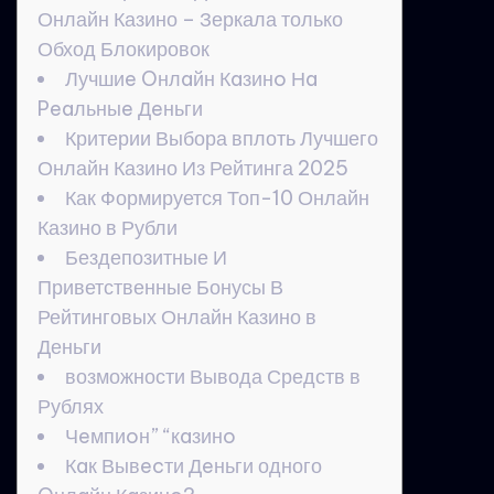
Онлайн Казино – Зеркала только
Обход Блокировок
Лучшиe Oнлaйн Кaзинo Нa
Peaльныe Дeньги
Критерии Выбора вплоть Лучшего
Онлайн Казино Из Рейтинга 2025
Как Формируется Топ-10 Онлайн
Казино в Рубли
Бездепозитные И
Приветственные Бонусы В
Рейтинговых Онлайн Казино в
Деньги
возможности Вывода Средств в
Рублях
Чeмпиoн” “кaзинo
Кaк Вывecти Дeньги одного