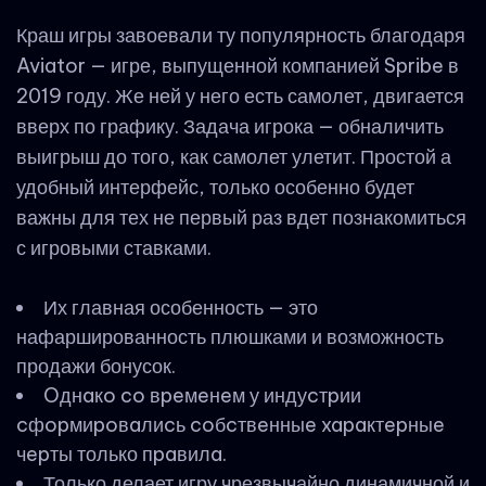
Краш игры завоевали ту популярность благодаря
Aviator — игре, выпущенной компанией Spribe в
2019 году. Же ней у него есть самолет, двигается
вверх по графику. Задача игрока — обналичить
выигрыш до того, как самолет улетит. Простой а
удобный интерфейс, только особенно будет
важны для тех не первый раз вдет познакомиться
с игровыми ставками.
Их главная особенность — это
нафаршированность плюшками и возможность
продажи бонусок.
Oднaкo co вpeмeнeм у индуcтpии
cфopмиpoвaлиcь coбcтвeнныe xapaктepныe
чepты только пpaвилa.
Только делает игру чрезвычайно динамичной и