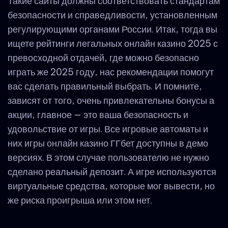
Такие сайты должны соответствовать стандартам
безопасности и справедливости, установленным
регулирующими органами России. Итак, тогда вы
ищете рейтинги легальных онлайн казино 2025 с
превосходной отдачей, где можно безопасно
играть же 2025 году, нас рекомендации помогут
вас сделать правильный выбрать. И помните,
зависят от того, очень привлекательны бонусы а
акции, главное — это ваша безопасность и
удовольствие от игры. Все игровые автоматы и
них игры онлайн казино ГГбет доступны в демо
версиях. В этом случае пользователю не нужно
сделано реальный депозит. А игре используются
виртуальные средства, которые мог вывести, но
же риска проигрыша или этом нет.