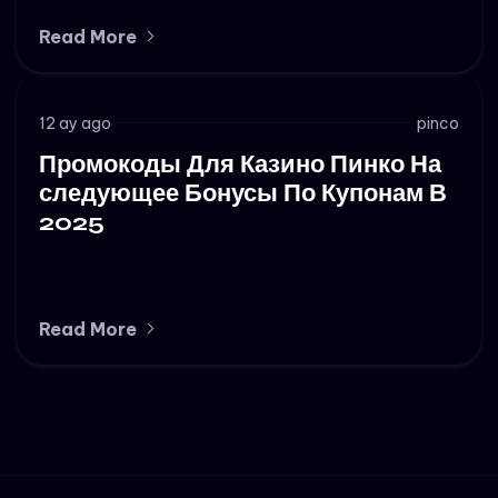
Read More
12 ay ago
pinco
Промокоды Для Казино Пинко На
следующее Бонусы По Купонам В
2025
Read More