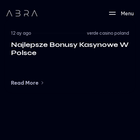
Menu
12 ay ago
verde casino poland
Najlepsze Bonusy Kasynowe W
Polsce
Read More