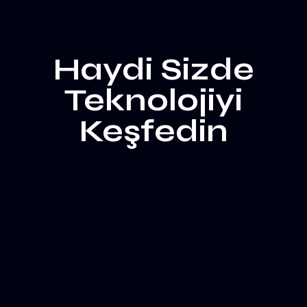
Haydi Sizde
Teknolojiyi
Keşfedin
Harekete Geç
Anasayfa
Hakkımızda
Blog
İletişim