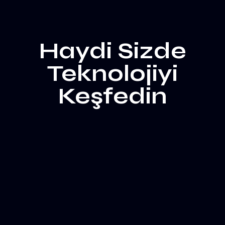
Haydi Sizde
Teknolojiyi
Keşfedin
Harekete Geç
Anasayfa
Hakkımızda
Blog
İletişim