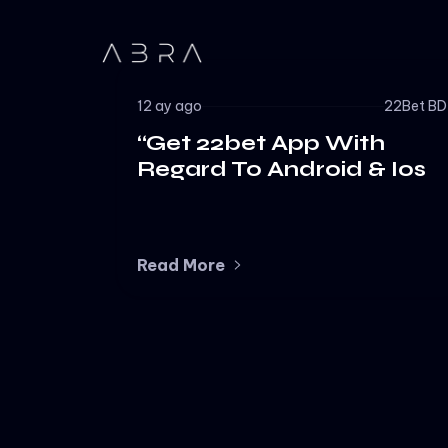
12 ay ago
22Bet BD
“Get 22bet App With
Regard To Android & Ios
Read More